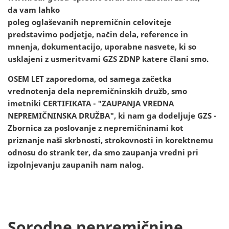
da vam lahko
poleg oglaševanih nepremičnin celoviteje
predstavimo podjetje, način dela, reference in
mnenja, dokumentacijo, uporabne nasvete, ki so
usklajeni z usmeritvami GZS ZDNP katere člani smo.
OSEM LET zaporedoma, od samega začetka
vrednotenja dela nepremičninskih družb, smo
imetniki CERTIFIKATA - "ZAUPANJA VREDNA
NEPREMIČNINSKA DRUŽBA", ki nam ga dodeljuje GZS -
Zbornica za poslovanje z nepremičninami kot
priznanje naši skrbnosti, strokovnosti in korektnemu
odnosu do strank ter, da smo zaupanja vredni pri
izpolnjevanju zaupanih nam nalog.
Sorodne nepremičnine