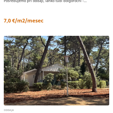
Posredujemo pri oddaji, lahko tudi dolgoročni -...
7,0 €/m2/mesec
ODDAJA