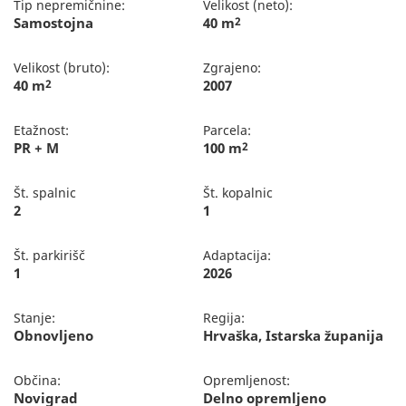
Tip nepremičnine:
Velikost (neto):
Samostojna
40 m
2
Velikost (bruto):
Zgrajeno:
40 m
2
2007
Etažnost:
Parcela:
PR + M
100 m
2
Št. spalnic
Št. kopalnic
2
1
Št. parkirišč
Adaptacija:
1
2026
Stanje:
Regija:
Obnovljeno
Hrvaška, Istarska županija
Občina:
Opremljenost:
Novigrad
Delno opremljeno