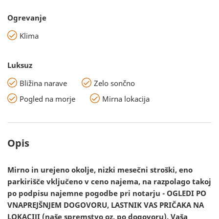
Ogrevanje
Klima
Luksuz
Bližina narave
Zelo sončno
Pogled na morje
Mirna lokacija
Opis
Mirno in urejeno okolje, nizki mesečni stroški, eno
parkirišče vključeno v ceno najema, na razpolago takoj
po podpisu najemne pogodbe pri notarju - OGLEDI PO
VNAPREJŠNJEM DOGOVORU, LASTNIK VAS PRIČAKA NA
LOKACIJI (naše spremstvo oz. po dogovoru). Vaša