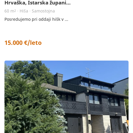
Hrvaška, Istarska župani...
60 m
· Hiša · Samostojna
2
Posredujemo pri oddaji hišk v ...
15.000 €/leto