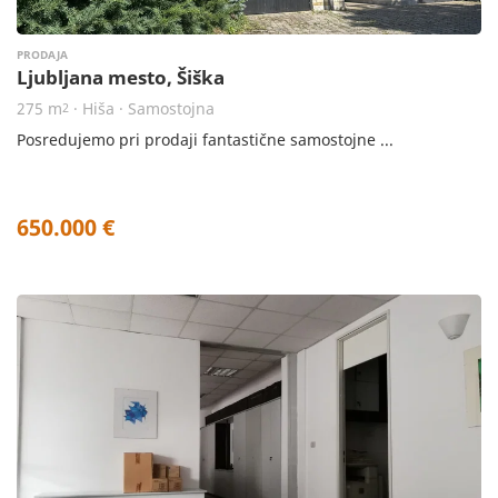
PRODAJA
Ljubljana mesto, Šiška
275 m
· Hiša · Samostojna
2
Posredujemo pri prodaji fantastične samostojne ...
650.000 €