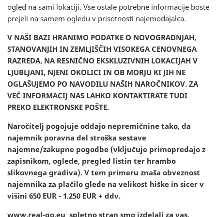
ogled na sami lokaciji. Vse ostale potrebne informacije boste
prejeli na samem ogledu v prisotnosti najemodajalca.
V NAŠI BAZI HRANIMO PODATKE O NOVOGRADNJAH,
STANOVANJIH IN ZEMLJIŠČIH VISOKEGA CENOVNEGA
RAZREDA, NA RESNIČNO EKSKLUZIVNIH LOKACIJAH V
LJUBLJANI, NJENI OKOLICI IN OB MORJU KI JIH NE
OGLAŠUJEMO PO NAVODILU NAŠIH NAROČNIKOV. ZA
VEČ INFORMACIJ NAS LAHKO KONTAKTIRATE TUDI
PREKO ELEKTRONSKE POŠTE.
Naročitelj pogojuje oddajo nepremičnine tako, da
najemnik poravna del stroška sestave
najemne/zakupne pogodbe (vključuje primopredajo z
zapisnikom, oglede, pregled listin ter hrambo
slikovnega gradiva). V tem primeru znaša obveznost
najemnika za plačilo glede na velikost hiške in sicer v
višini 650 EUR - 1.250 EUR + ddv.
www.real-go.eu spletno stran smo izdelali za vas,