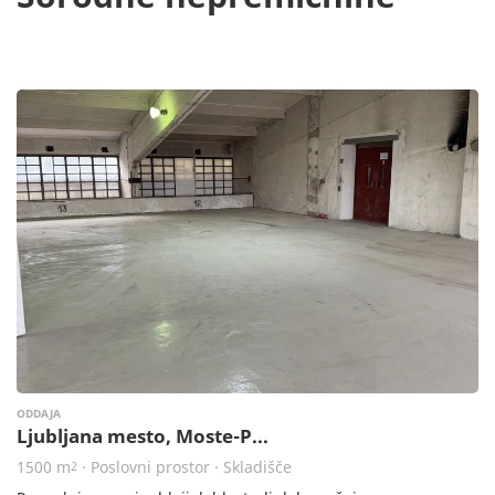
ODDAJA
Ljubljana mesto, Moste-P...
1500 m
· Poslovni prostor · Skladišče
2