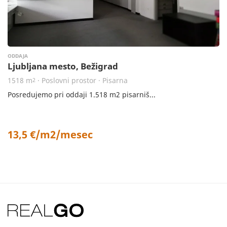
ODDAJA
Ljubljana mesto, Bežigrad
1518 m
· Poslovni prostor · Pisarna
2
Posredujemo pri oddaji 1.518 m2 pisarniš...
13,5 €/m2/mesec