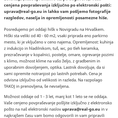
cenjena povpraševanja izključno po elektronski pošti:
uprava@real-go.eu
in lahko vam pošljemo fotografije
razgledov, naselja in opremljenosti posamezne hiše.
Posredujemo pri oddaji hišk v Novigradu na Hrvaškem.
Hiški sta veliki od 40 - 60 m2, vsaki priprada eno parkirno
mesto, ki je vključeno v ceno najema. Opremljenost: kuhinja
z indukcijo in hladilnikom, tuš, wc, po tleh keramika,
prezračevanje v kopalnici, postelje, omare, ogrevanje pozimi
s klimo, možnost klime na vašo željo, z gradbenim in
uporabnim dovoljenjem, optika. Lastnik dovoljuje, da si
sami opremite notranjost po lastnih potrebah. Cena je
odvisna izključno od velikosti in razleda. Na razpolago
TAKOJ in prenovljena, še nevseljena.
Možnost oddaje od 1 - 3 let, manj kot 1 leto se ne oddaja.
Vaše cenjeno povpraševanje pošljite izključno z elektronsko
pošto na naš elektronski naslov
uprava@real-go.eu
in v
najkrajšem času vam bomo odgovorili in vam pripravili