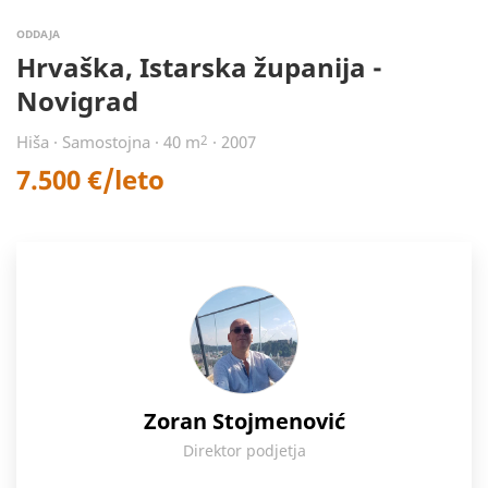
ODDAJA
Hrvaška, Istarska županija -
Novigrad
Hiša · Samostojna · 40 m
2
· 2007
7.500 €/leto
Zoran Stojmenović
Direktor podjetja