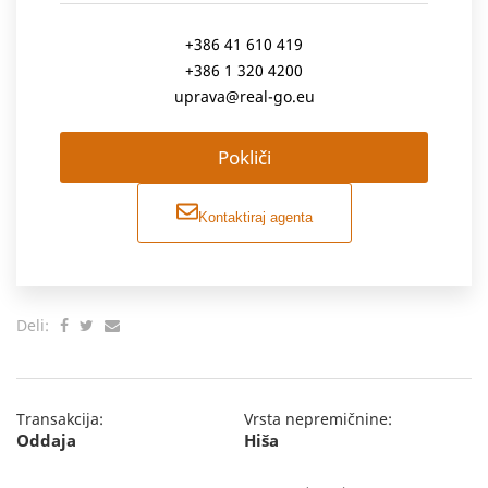
+386 41 610 419
+386 1 320 4200
uprava@real-go.eu
Pokliči
Kontaktiraj agenta
Deli:
Transakcija:
Vrsta nepremičnine:
Oddaja
Hiša