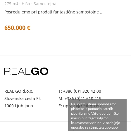
275 m
· Hiša · Samostojna
2
Posredujemo pri prodaji fantastične samostojne ...
650.000 €
REAL GO d.o.o.
T: +386 (0)1 320 42 00
Slovenska cesta 54
M: +386 (0)41 610 419
1000 Ljubljana
E:
uprava@real-go.eu