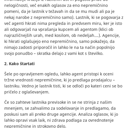
nelogičnosti, več enakih oglasov za eno nepremičnino
pomeni, da je lastnik v težavah in da se mu mudi ali pa je
nekaj narobe z nepremičnino samo). Lastnik, ki se pogovarja z
več agenti hkrati nima pregleda in predvsem miru, ker je isto
ali odgovarjaš na vprašanja kupcem ali agentom (klici ob
najrazličnejših urah, med kosilom, ob nedeljah….). Agencije,
ki hkrati oglašujejo eno nepremičnino, samo pokažejo, da
nimajo zadosti priporočil in lahko le na ta način popolnijo
svojo ponudbo – skratka delajo z vami kot s številko.
2. Kako štartati
Šele po opravljenem ogledu, lahko agent pristopi k oceni
tržne vrednosti nepremičnine, ki jo predlaga prodajalcu –
lastniku. Vedno je lastnik tisti, ki se odloči po kateri ceni se bo
pričelo z oglaševanjem.
Če so zahteve lastnika previsoke in se ne strinja z našim
mnenjem, se zahvalimo za sodelovanje in predlagamo, da
poskusi sam ali preko druge agencije. Analiza oglasov, ki jo
lahko opravi vsak laik, ni zdrava podlaga za ovrednotenje
nepremičnine in strokovno delo.