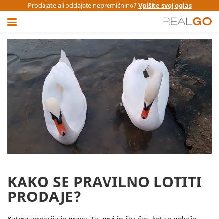
Prodajate ali oddajate nepremičnino?
Vpišite svoj oglas
KAKO SE PRAVILNO LOTITI
PRODAJE?
Katera agencija je prava. Ta, prvi in čez čas, kot se pokaže,