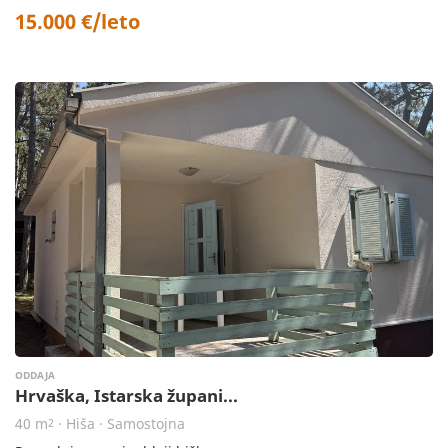
15.000 €/leto
ODDAJA
Hrvaška, Istarska župani...
40 m
· Hiša · Samostojna
2