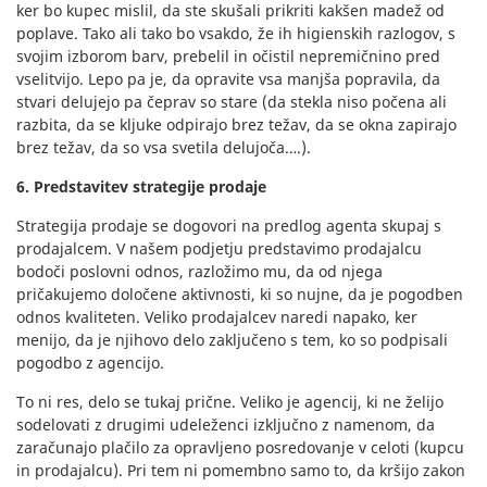
ker bo kupec mislil, da ste skušali prikriti kakšen madež od
poplave. Tako ali tako bo vsakdo, že ih higienskih razlogov, s
svojim izborom barv, prebelil in očistil nepremičnino pred
vselitvijo. Lepo pa je, da opravite vsa manjša popravila, da
stvari delujejo pa čeprav so stare (da stekla niso počena ali
razbita, da se kljuke odpirajo brez težav, da se okna zapirajo
brez težav, da so vsa svetila delujoča….).
6. Predstavitev strategije prodaje
Strategija prodaje se dogovori na predlog agenta skupaj s
prodajalcem. V našem podjetju predstavimo prodajalcu
bodoči poslovni odnos, razložimo mu, da od njega
pričakujemo določene aktivnosti, ki so nujne, da je pogodben
odnos kvaliteten. Veliko prodajalcev naredi napako, ker
menijo, da je njihovo delo zaključeno s tem, ko so podpisali
pogodbo z agencijo.
To ni res, delo se tukaj prične. Veliko je agencij, ki ne želijo
sodelovati z drugimi udeleženci izključno z namenom, da
zaračunajo plačilo za opravljeno posredovanje v celoti (kupcu
in prodajalcu). Pri tem ni pomembno samo to, da kršijo zakon