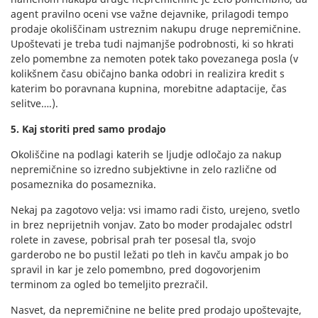
agent pravilno oceni vse važne dejavnike, prilagodi tempo
prodaje okoliščinam ustreznim nakupu druge nepremičnine.
Upoštevati je treba tudi najmanjše podrobnosti, ki so hkrati
zelo pomembne za nemoten potek tako povezanega posla (v
kolikšnem času običajno banka odobri in realizira kredit s
katerim bo poravnana kupnina, morebitne adaptacije, čas
selitve….).
5. Kaj storiti pred samo prodajo
Okoliščine na podlagi katerih se ljudje odločajo za nakup
nepremičnine so izredno subjektivne in zelo različne od
posameznika do posameznika.
Nekaj pa zagotovo velja: vsi imamo radi čisto, urejeno, svetlo
in brez neprijetnih vonjav. Zato bo moder prodajalec odstrl
rolete in zavese, pobrisal prah ter posesal tla, svojo
garderobo ne bo pustil ležati po tleh in kavču ampak jo bo
spravil in kar je zelo pomembno, pred dogovorjenim
terminom za ogled bo temeljito prezračil.
Nasvet, da nepremičnine ne belite pred prodajo upoštevajte,