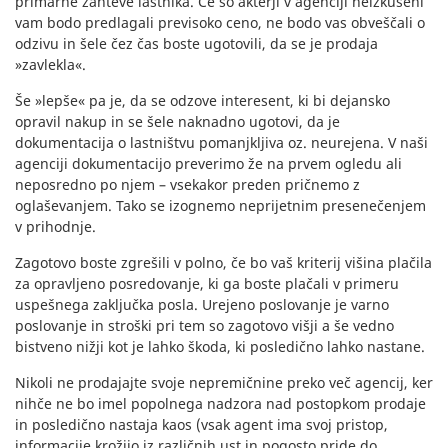
primarne zahteve lastnika. Če so akterji v agenciji neizkušeni
vam bodo predlagali previsoko ceno, ne bodo vas obveščali o
odzivu in šele čez čas boste ugotovili, da se je prodaja
»zavlekla«.
Še »lepše« pa je, da se odzove interesent, ki bi dejansko
opravil nakup in se šele naknadno ugotovi, da je
dokumentacija o lastništvu pomanjkljiva oz. neurejena. V naši
agenciji dokumentacijo preverimo že na prvem ogledu ali
neposredno po njem – vsekakor preden pričnemo z
oglaševanjem. Tako se izognemo neprijetnim presenečenjem
v prihodnje.
Zagotovo boste zgrešili v polno, če bo vaš kriterij višina plačila
za opravljeno posredovanje, ki ga boste plačali v primeru
uspešnega zaključka posla. Urejeno poslovanje je varno
poslovanje in stroški pri tem so zagotovo višji a še vedno
bistveno nižji kot je lahko škoda, ki posledično lahko nastane.
Nikoli ne prodajajte svoje nepremičnine preko več agencij, ker
nihče ne bo imel popolnega nadzora nad postopkom prodaje
in posledično nastaja kaos (vsak agent ima svoj pristop,
informacije krožijo iz različnih ust in pogosto pride do