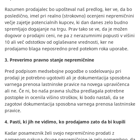
Razumen prodajalec bo upošteval naš predlog, ker ve, da bo
posledično, imel pri realno (strokovno) ocenjeni nepremičnini
večje zajetje potencialnih kupcev, ki dan danes zelo budno
spremljajo dogajanje na trgu. Prav tako se ve, da je možen
dogovor o prodajni ceni, ne pa z nerazumnimi popusti v višini
10 ali več odstotkov od oglaševane vrednosti, ker ne
prodajamo blaga neposredno pred potekom roka uporabe.
3. Preverimo pravno stanje nepremičnine
Pred podpisom medsebojne pogodbe o sodelovanju pri
prodaji je potrebno ugotoviti ali je dokumentacija sposobna
varnega prenosa lastninske pravice na novega upravičenca
ali ne. Če ni, bo naša pravna služba predlagala potrebne
postopke in ocenila višino stroškov, ki bodo nastali, da se
zagotovi dokumentacija sposobna varnega prenosa lastninske
pravice.
4. Pasti, ki jih ne vidimo, ko prodajamo zato da bi kupili
Kadar posameznik želi svojo nepremičnino prodati z
namenom nakupa druge nepremičnine je zelo pomembno, da