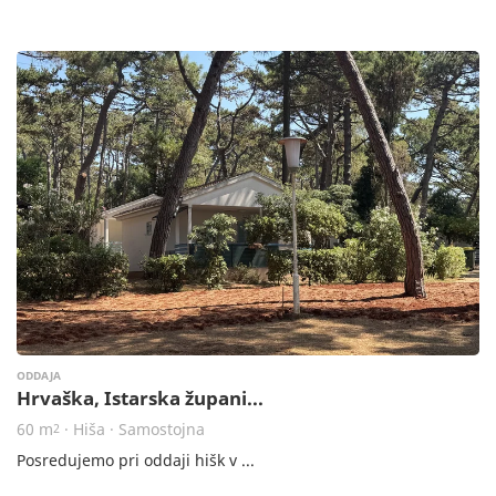
ODDAJA
Hrvaška, Istarska župani...
60 m
· Hiša · Samostojna
2
Posredujemo pri oddaji hišk v ...